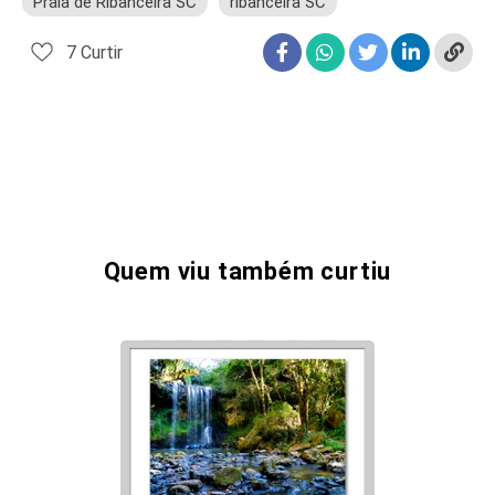
Praia de Ribanceira SC
ribanceira SC
7
Curtir
Quem viu também curtiu