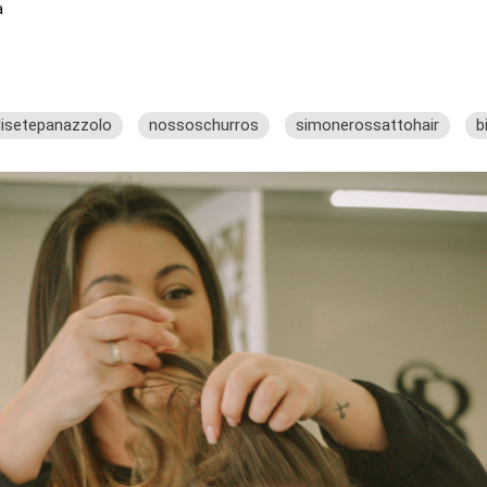
a
lisetepanazzolo
nossoschurros
simonerossattohair
b