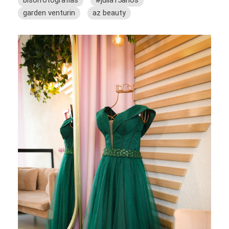
bisolfotografias
#julia15anos
garden venturin
az beauty